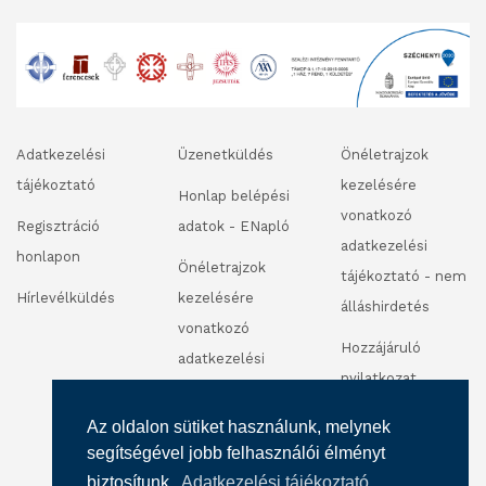
Adatkezelési
Üzenetküldés
Önéletrajzok
tájékoztató
kezelésére
Honlap belépési
vonatkozó
Regisztráció
adatok - ENapló
adatkezelési
honlapon
Önéletrajzok
tájékoztató - nem
Hírlevélküldés
kezelésére
álláshirdetés
vonatkozó
Hozzájáruló
adatkezelési
nyilatkozat
tájékoztató -
fénykép és
álláshirdetés
Az oldalon sütiket használunk, melynek
videofelvétel
segítségével jobb felhasználói élményt
készítéséhez
biztosítunk.
Adatkezelési tájékoztató