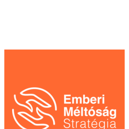
EMBERI MÉLTÓSÁG STRATÉGIA - SEGÍTÜNK AZ
ÁLDOZATOKNAK!
HTTPS://GYERMEKVEDELEM.SZERZETESEK.HU/