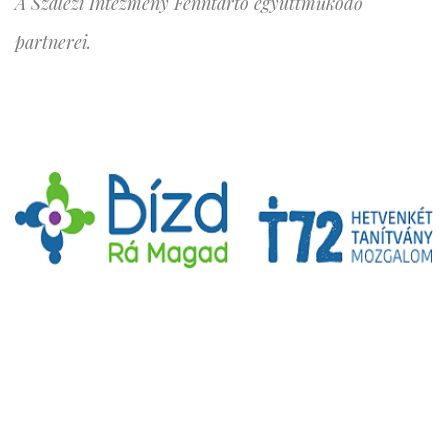
A Szalézi Intézmény Fenntartó együttműködő
partnerei.
KATOLIKUS SZELLEMISÉGŰ SEGÍTSÉG! A
WWW.BIZDRAMAGAD.HU HONLAP KATOLIKUS
SZELLEMISÉGŰ SEGÍTSÉGET ÉS SZAKEMBEREKET
TESZ ELÉRHETŐVÉ MAGYARORSZÁGON AZ ÉLET
KÜLÖNFÉLE TERÜLETEIN.