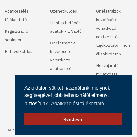
Adatkezelési
Üzenetküldés
Önéletrajzok
tájékoztató
kezelésére
Honlap belépési
vonatkozó
Regisztráció
adatok - ENapló
adatkezelési
honlapon
Önéletrajzok
tájékoztató - nem
Hírlevélküldés
kezelésére
álláshirdetés
vonatkozó
Hozzájáruló
adatkezelési
nyilatkozat
tájékoztató -
fénykép és
álláshirdetés
Az oldalon sütiket használunk, melynek
videofelvétel
segítségével jobb felhasználói élményt
készítéséhez
biztosítunk.
Adatkezelési tájékoztató
Rendben!
© 2016 SZALÉZI INTÉZMÉNY FENNTARTÓ. MINDEN JOG FENNTARTVA.