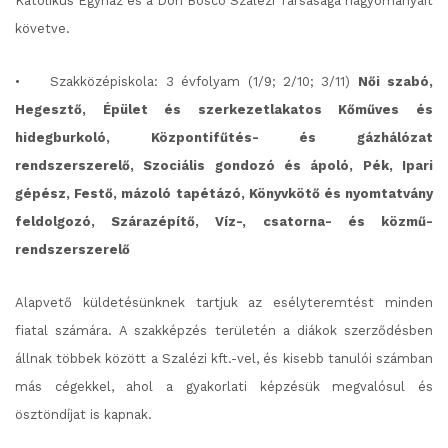
Katolikus Egyház és a Don Bosco Szalézi Társasága hagyományait
követve.
•
Szakközépiskola: 3 évfolyam (1/9; 2/10; 3/11)
Női szabó,
Hegesztő, Épület és szerkezetlakatos Kőműves és
hidegburkoló, Központifűtés- és gázhálózat
rendszerszerelő, Szociális gondozó és ápoló, Pék, Ipari
gépész, Festő, mázoló tapétázó, Könyvkötő és nyomtatvány
feldolgozó, Szárazépítő, Víz-, csatorna- és közmű-
rendszerszerelő
Alapvető küldetésünknek tartjuk az esélyteremtést minden
fiatal számára.
A szakképzés területén a diákok szerződésben
állnak többek között a Szalézi kft.-vel, és kisebb tanulói számban
más cégekkel, ahol a gyakorlati képzésük megvalósul és
ösztöndíjat is kapnak.