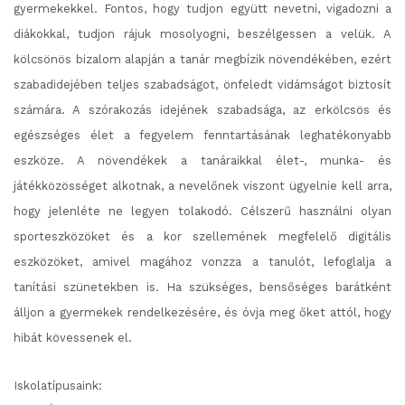
gyermekekkel. Fontos, hogy tudjon együtt nevetni, vigadozni a
diákokkal, tudjon rájuk mosolyogni, beszélgessen a velük. A
kölcsönös bizalom alapján a tanár megbízik növendékében, ezért
szabadidejében teljes szabadságot, önfeledt vidámságot biztosít
számára. A szórakozás idejének szabadsága, az erkölcsös és
egészséges élet a fegyelem fenntartásának leghatékonyabb
eszköze. A növendékek a tanáraikkal élet-, munka- és
játékközösséget alkotnak, a nevelőnek viszont ügyelnie kell arra,
hogy jelenléte ne legyen tolakodó. Célszerű használni olyan
sporteszközöket és a kor szellemének megfelelő digitális
eszközöket, amivel magához vonzza a tanulót, lefoglalja a
tanítási szünetekben is. Ha szükséges, bensőséges barátként
álljon a gyermekek rendelkezésére, és óvja meg őket attól, hogy
hibát kövessenek el.
Iskolatípusaink: