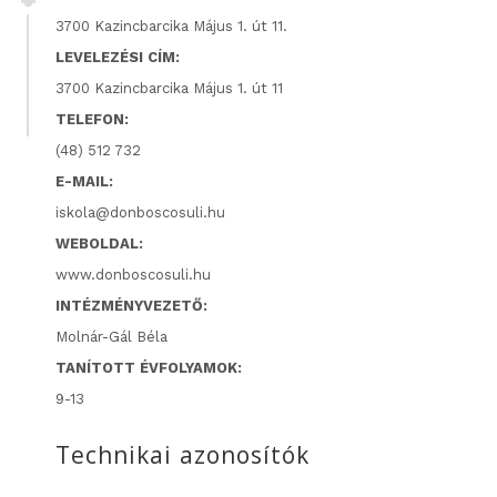
3700 Kazincbarcika Május 1. út 11.
LEVELEZÉSI CÍM:
3700 Kazincbarcika Május 1. út 11
TELEFON:
(48) 512 732
E-MAIL:
iskola@donboscosuli.hu
WEBOLDAL:
www.donboscosuli.hu
INTÉZMÉNYVEZETŐ:
Molnár-Gál Béla
TANÍTOTT ÉVFOLYAMOK:
9-13
Technikai azonosítók