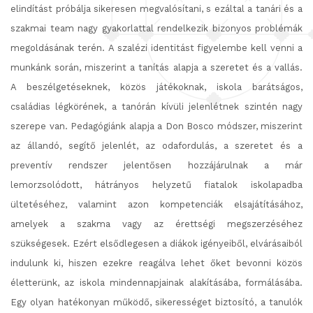
elindítást próbálja sikeresen megvalósítani, s ezáltal a tanári és a
szakmai team nagy gyakorlattal rendelkezik bizonyos problémák
megoldásának terén.
A szalézi identitást figyelembe kell venni a
munkánk során, miszerint a tanítás alapja a szeretet és a vallás.
A beszélgetéseknek, közös játékoknak, iskola barátságos,
családias légkörének, a tanórán kívüli jelenlétnek szintén nagy
szerepe van. Pedagógiánk alapja a Don Bosco módszer, miszerint
az állandó, segítő jelenlét, az odafordulás, a szeretet és a
preventív rendszer jelentősen hozzájárulnak a már
lemorzsolódott, hátrányos helyzetű fiatalok iskolapadba
ültetéséhez, valamint azon kompetenciák elsajátításához,
amelyek a szakma vagy az érettségi megszerzéséhez
szükségesek.
Ezért elsődlegesen a diákok igényeiből, elvárásaiból
indulunk ki, hiszen ezekre reagálva lehet őket bevonni közös
életterünk, az iskola mindennapjainak alakításába, formálásába.
Egy olyan hatékonyan működő, sikerességet biztosító, a tanulók