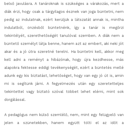
belső javulásra. A tanároknak is szükséges a várakozás, mert a
diák érzi, hogy csak a tárgyilagos észnek van joga büntetni, nem
pedig az indulatnak, ezért kerüljük a látszatát annak is, mintha
indulatból, önzésből büntetnénk, így a tanár is megőrzi
tekintélyét, szerethetőségét tanulóval szemben. A diák nem a
büntető személyt látja benne, hanem azt az embert, aki neki jót
akar és a jó útra szeretné terelni. Ha büntetni kell, akkor meg
kell adni a reményt a hibázónak, hogy újra kezdhesse, más
alapokra fektesse eddigi tevékenységét, ezért a büntetés mellé
adunk egy kis biztatást, lehetőséget, hogy van egy jó út is, amin
mi is segítünk járni. A fegyelmezés után egy szeretetteljes
tekintettel vagy biztató szóval többet lehet elérni, mint sok
dorgálással.
A pedagógus nem külső szemlélő, nem, mint egy felügyelő van
jelen a szünetekben, hanem együtt tölti el az időt a