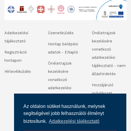
Adatkezelési
Üzenetküldés
Önéletrajzok
tájékoztató
kezelésére
Honlap belépési
vonatkozó
Regisztráció
adatok - ENapló
adatkezelési
honlapon
Önéletrajzok
tájékoztató - nem
Hírlevélküldés
kezelésére
álláshirdetés
vonatkozó
Hozzájáruló
adatkezelési
nyilatkozat
tájékoztató -
fénykép és
álláshirdetés
Az oldalon sütiket használunk, melynek
videofelvétel
segítségével jobb felhasználói élményt
készítéséhez
biztosítunk.
Adatkezelési tájékoztató