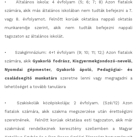
•
Általános iskola: 4 évfolyam (5; 6; 7; 8) Azon fiatalok
számára, akik más általános iskolában nem tudták befejezni a 7.
vagy 8. évfolyamot. Felnőtt korúak oktatása nappali oktatás
munkarendje szerint, akik nem tudták befejezni nappali
tagozaton az általános iskolát.
•
Szakgimnázium: 4+1 évfolyam (9; 10; 11; 12;) Azon fiatalok
számára, akik
Gyakorló fodrász, Kisgyermekgondozó-nevelő,
Nyomdai gépmester, G
yakorló ápoló, P
edagógiai- és
családsegítő munkatárs
szeretne lenni vagy megragadni a
lehetőséget a tovább tanulásra
•
Szakiskolák középiskolája: 2 évfolyam. (Szé/12) Azon
fiatalok számára, akik szakma megszerzése után érettségizni
szeretnének.
Felnőtt korúak oktatása esti tagozaton, akik már
szakmával rendelkeznek keresztény szellemben a Magyar