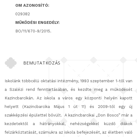
OM AZONOSÍTÓ:
029382
MŰKÖDÉSI ENGEDÉLY:
BO/11/670-9/2015.
BEMUTATKOZÁS
Iskolánk többcélú oktatási intézmény, 1993 szeptember 1-től van
a Szalézi rend fenntartásában, és kezdte meg a működését
Kazincbarcikán. Az iskola a város egy központi helyén kapott
helyett (Kazincbarcika Május 1 út 11) és 2009-től egy új
szakképzési épülettel bővült.
A kazincbarcikai „Don Bosco” már a
kezdetektől a hátrányokkal, nehézségekkel küzdő diákok
felzárkóztatását, számukra az iskola befejezését, az életben való