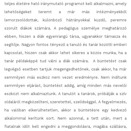
teljes életére ható iránymutató programot kell alkalmazni, amely
lehetőségeket teremt a már más intézményekből
lemorzsolódottak, különböző hátrányokkal küzdő, peremre
szorult diákok számára. A pedagógus személye meghatározó
ebben, hiszen a diák egyenrangú társa, ugyanakkor támasza és
segítője. Nagyon fontos tényező a tanuló és tanár közötti emberi
kapcsolat, hiszen csak akkor lehet sikeres a közös munka, ha a
tanár példaképpé tud válni a diák számára.
A büntetést csak
legvégső esetben tartjuk megengedhetőnek, csak akkor, ha már
semmilyen más eszköz nem vezet eredményre. Nem indítunk
semmilyen eljárást, büntetést addig, amíg minden más nevelői
eszközt nem alkalmaztunk. A tanulót a tanárok, próbálják a szív
oldaláról megközelíteni, szeretettel, szelídséggel. A fegyelmezés,
ha valóban elkerülhetetlen, akkor a büntetésre egy kedvező
alkalommal kerítünk sort. Nem azonnal, a tett után, mert a
fiatalnak időt kell engedni a meggondolásra, magába szállásra,