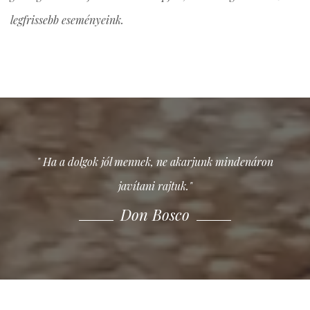
legfrissebb eseményeink.
" Ha a dolgok jól mennek, ne akarjunk mindenáron
javítani rajtuk."
Don Bosco
Don Bosco
Don Bosco