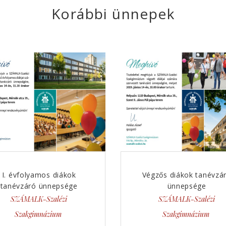
Korábbi ünnepek
I. évfolyamos diákok
Végzős diákok tanévzá
tanévzáró ünnepsége
ünnepsége
SZÁMALK-Szalézi
SZÁMALK-Szalézi
Szakgimnázium
Szakgimnázium