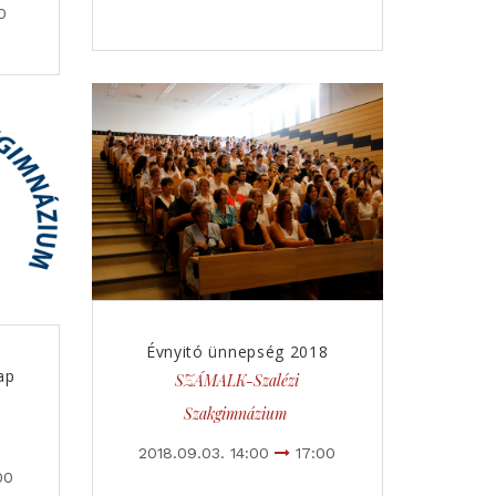
0
Évnyitó ünnepség 2018
ap
SZÁMALK-Szalézi
Szakgimnázium
2018.09.03. 14:00
17:00
00