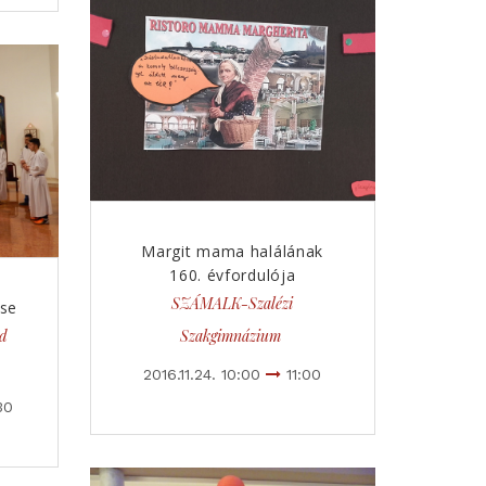
Margit mama halálának
160. évfordulója
SZÁMALK-Szalézi
ise
ád
Szakgimnázium
2016.11.24. 10:00
11:00
30