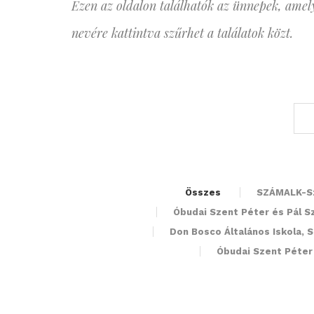
Ezen az oldalon találhatók az ünnepek, amely
nevére kattintva szűrhet a találatok közt.
Összes
SZÁMALK-Sz
Óbudai Szent Péter és Pál Sz
Don Bosco Általános Iskola, 
Óbudai Szent Péter 