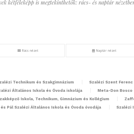
ek kétféleképp is megtekinthetők: rács- és naptár nézetbe
Rács nézet
Naptár nézet
alézi Technikum és Szakgimnázium
Szalézi Szent Ferenc
alézi Általános Iskola és Óvoda iskolája
Meta-Don Bosco 
Szakképző Iskola, Technikum, Gimnázium és Kollégium
Zaff
és Pál Szalézi Általános Iskola és Óvoda óvodája
Szalézi 