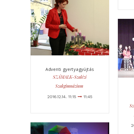
Adventi gyertyagyújtás
SZÁMALK-Szalézi
Szakgimnázium
2016.12.14. 11:15
11:45
Sz
2