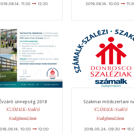
2019.06.14. 11:30
12:30
2019.06.14. 10:00
11:3
Évzáró ünnepség 2018
Szakmai módszertani n
SZÁMALK-Szalézi
SZÁMALK-Szalézi
Szakgimnázium
Szakgimnázium
018.06.14. 10:00
12:00
2018.05.24. 09:30
15: