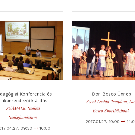
dagógiai Konferencia és
Don Bosco Ünnep
Lakberendezői kiállítás
Szent Család Templom, Do
SZÁMALK-Szalézi
Bosco Sportközpont
Szakgimnázium
2017.01.27. 10:00
14:
017.04.27. 09:30
16:00