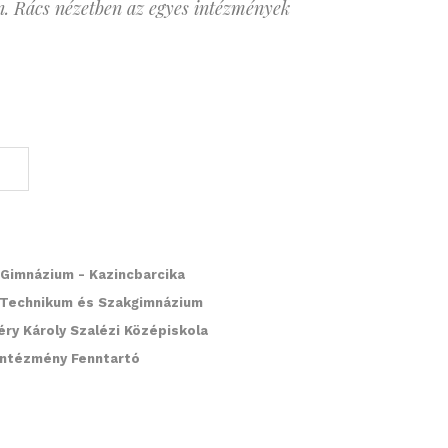
n. Rács nézetben az egyes intézmények
 Gimnázium - Kazincbarcika
Technikum és Szakgimnázium
éry Károly Szalézi Középiskola
Intézmény Fenntartó