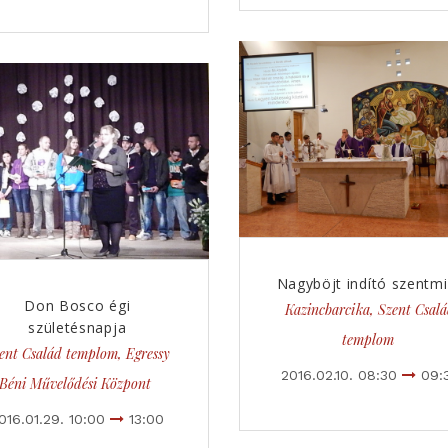
Nagyböjt indító szentm
Don Bosco égi
Kazincbarcika, Szent Csal
születésnapja
templom
ent Család templom, Egressy
2016.02.10. 08:30
09:
Béni Művelődési Központ
016.01.29. 10:00
13:00