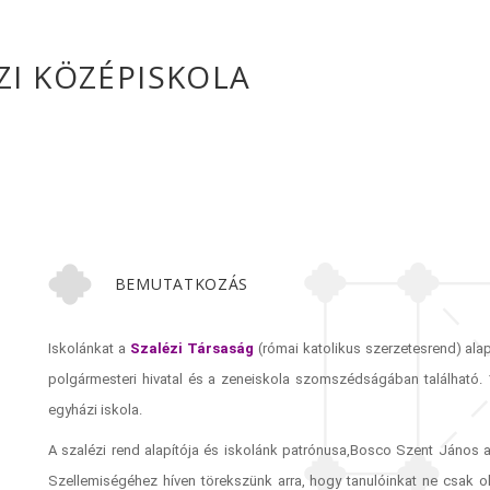
ZI KÖZÉPISKOLA
BEMUTATKOZÁS
Iskolánkat a
Szalézi Társaság
(római katolikus szerzetesrend) ala
polgármesteri hivatal és a zeneiskola szomszédságában található. 
egyházi iskola.
A szalézi rend alapítója és iskolánk patrónusa,Bosco Szent János a
Szellemiségéhez híven törekszünk arra, hogy tanulóinkat ne csak ok