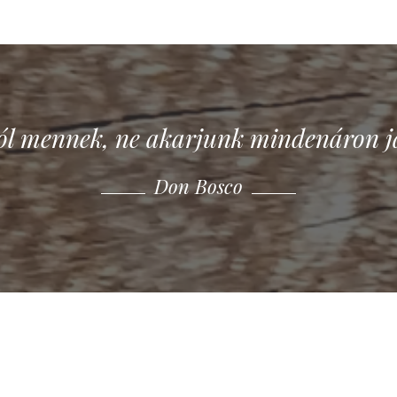
jól mennek, ne akarjunk mindenáron ja
Don Bosco
Don Bosco
Don Bosco