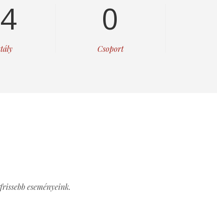
14
0
tály
Csoport
frissebb eseményeink.