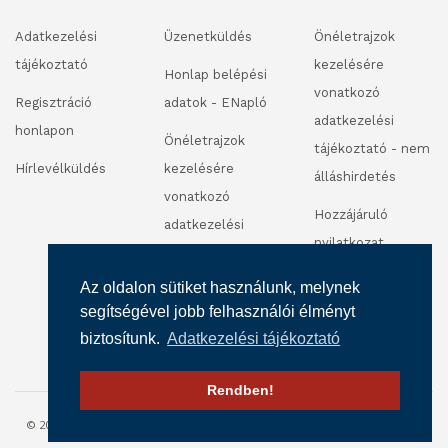
Adatkezelési
Üzenetküldés
Önéletrajzok
tájékoztató
kezelésére
Honlap belépési
vonatkozó
Regisztráció
adatok - ENapló
adatkezelési
honlapon
Önéletrajzok
tájékoztató - nem
Hírlevélküldés
kezelésére
álláshirdetés
vonatkozó
Hozzájáruló
adatkezelési
nyilatkozat
tájékoztató -
fénykép és
álláshirdetés
Az oldalon sütiket használunk, melynek
videofelvétel
segítségével jobb felhasználói élményt
készítéséhez
biztosítunk.
Adatkezelési tájékoztató
Rendben!
© 2016 SZALÉZI INTÉZMÉNY FENNTARTÓ. MINDEN JOG FENNTARTVA.