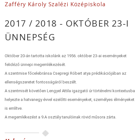
Zafféry Károly Szalézi Középiskola
2017 / 2018 - OKTÓBER 23-I
ÜNNEPSÉG
Október 20-án tartotta iskolánk az 1956. október 23-ai eseményeket
felidéző ünnepi megemlékezését.
A szentmise főcelebránsa Csepregi Róbert atya prédikációjában az
ellenségszeretet fontosságáról beszélt.
A szentmisét követően Lengyel Attila igazgató úr történelmi kontextusba
helyezte a hatvanegy évvel ezelőtti eseményeket, személyes élményeket
is említve.
A megemlékezést a 9.A osztály tanulóinak rövid műsora zárta.