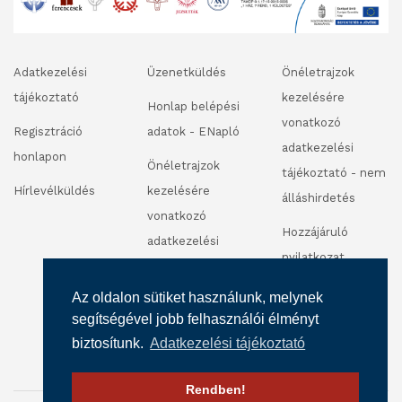
Adatkezelési
Üzenetküldés
Önéletrajzok
tájékoztató
kezelésére
Honlap belépési
vonatkozó
Regisztráció
adatok - ENapló
adatkezelési
honlapon
Önéletrajzok
tájékoztató - nem
Hírlevélküldés
kezelésére
álláshirdetés
vonatkozó
Hozzájáruló
adatkezelési
nyilatkozat
tájékoztató -
fénykép és
álláshirdetés
Az oldalon sütiket használunk, melynek
videofelvétel
segítségével jobb felhasználói élményt
készítéséhez
biztosítunk.
Adatkezelési tájékoztató
Rendben!