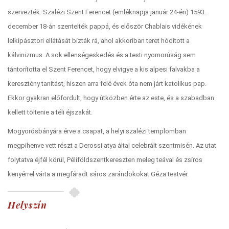
szervezték. Szalézi Szent Ferencet (emléknapja január 24-én) 1593.
december 18-án szentelték pappá, és először Chablais vidékének
lelkipásztori ellátását bízták rá, ahol akkoriban teret hódított a
kálvinizmus. A sok ellenségeskedés és a testi nyomorúság sem
tántorította el Szent Ferencet, hogy elvigye a kis alpesi falvakba a
keresztény tanítást, hiszen arra felé évek óta nem járt katolikus pap.
Ekkor gyakran előfordult, hogy útközben érte az este, és a szabadban
kellett töltenie a téli éjszakát.
Mogyorósbányára érve a csapat, a helyi szalézi templomban
megpihenve vett részt a Derossi atya által celebrált szentmisén. Az utat
folytatva éjfél körül, Péliföldszentkereszten meleg teával és zsíros
kenyérrel várta a megfáradt sáros zarándokokat Géza testvér.
Helyszín