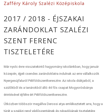
Zafféry Károly Szalézi Középiskola
2017 / 2018 - ÉJSZAKAI
ZARÁNDOKLAT SZALÉZI
SZENT FERENC
TISZTELETÉRE
Már nyolc évre visszatekintő hagyomány iskolánkban, hogy január
közepén, éjjeli csendes zarándoklatra indulnak az erre vállalkozók
Nyergesújfaluról Péliföldszentkeresztre. Az iskola diákjaiból, a
szülőkből és a tanárokból álló 44 fős csapat Mogyorósbánya
érintésével éjfélre ért Péliföldszentkeresztre.
Útközben többször megállva Derossi atya emlékeztetett arra, hogy a
túrát a szalézi rend védőszentjének és névadójának tiszteletére