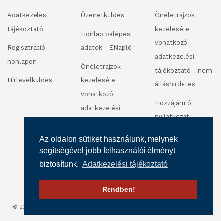
Adatkezelési
Üzenetküldés
Önéletrajzok
tájékoztató
kezelésére
Honlap belépési
vonatkozó
Regisztráció
adatok - ENapló
adatkezelési
honlapon
Önéletrajzok
tájékoztató - nem
Hírlevélküldés
kezelésére
álláshirdetés
vonatkozó
Hozzájáruló
adatkezelési
nyilatkozat
tájékoztató -
fénykép és
álláshirdetés
Az oldalon sütiket használunk, melynek
videofelvétel
segítségével jobb felhasználói élményt
készítéséhez
biztosítunk.
Adatkezelési tájékoztató
Rendben!
© 2016 SZALÉZI INTÉZMÉNY FENNTARTÓ. MINDEN JOG FENNTARTVA.