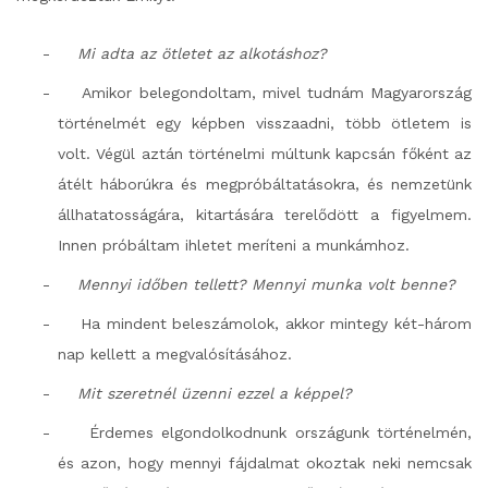
-
Mi adta az ötletet az alkotáshoz?
-
Amikor belegondoltam, mivel tudnám Magyarország
történelmét egy képben visszaadni, több ötletem is
volt. Végül aztán történelmi múltunk kapcsán főként az
átélt háborúkra és megpróbáltatásokra, és nemzetünk
állhatatosságára, kitartására terelődött a figyelmem.
Innen próbáltam ihletet meríteni a munkámhoz.
-
Mennyi időben tellett? Mennyi munka volt benne?
-
Ha mindent beleszámolok, akkor mintegy két-három
nap kellett a megvalósításához.
-
Mit szeretnél üzenni ezzel a képpel?
-
Érdemes elgondolkodnunk országunk történelmén,
és azon, hogy mennyi fájdalmat okoztak neki nemcsak