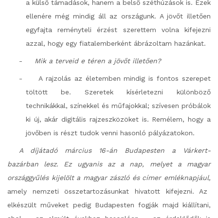
a külső támadások, hanem a belső széthúzások is. Ezek
ellenére még mindig áll az országunk. A jövőt illetően
egyfajta reményteli érzést szerettem volna kifejezni
azzal, hogy egy fiatalemberként ábrázoltam hazánkat.
-
Mik a terveid e téren a jövőt illetően?
-
A rajzolás az életemben mindig is fontos szerepet
töltött be. Szeretek kísérletezni különböző
technikákkal, színekkel és műfajokkal; szívesen próbálok
ki új, akár digitális rajzeszközöket is. Remélem, hogy a
jövőben is részt tudok venni hasonló pályázatokon.
A díjátadó március 16-án Budapesten a Várkert-
bazárban lesz.
Ez ugyanis az a nap, melyet a magyar
országgyűlés kijelölt a magyar zászló és címer emléknapjául,
amely nemzeti összetartozásunkat hivatott kifejezni. Az
elkészült műveket pedig Budapesten fogják majd kiállítani,