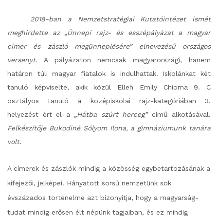
2018-ban a Nemzetstratégiai Kutatóintézet ismét
meghirdette az „Ünnepi rajz- és esszépályázat a magyar
címer és zászló megünneplésére” elnevezésű országos
versenyt.
A pályázaton nemcsak magyarországi, hanem
határon túli magyar fiatalok is indulhattak. Iskolánkat két
tanuló képviselte, akik közül Elleh Emily Chioma 9. C
osztályos tanuló a középiskolai rajz-kategóriában 3.
helyezést ért el a
„Hátba szúrt herceg”
című alkotásával.
Felkészítője Bukodiné Sólyom Ilona, a gimnáziumunk tanára
volt.
A címerek és zászlók mindig a közösség egybetartozásának a
kifejezői, jelképei. Hányatott sorsú nemzetünk sok
évszázados történelme azt bizonyítja, hogy a magyarság-
tudat mindig erősen élt népünk tagjaiban, és ez mindig