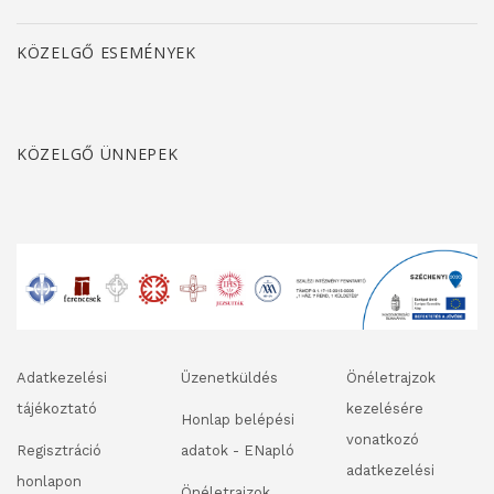
KÖZELGŐ ESEMÉNYEK
KÖZELGŐ ÜNNEPEK
Adatkezelési
Üzenetküldés
Önéletrajzok
tájékoztató
kezelésére
Honlap belépési
vonatkozó
Regisztráció
adatok - ENapló
adatkezelési
honlapon
Önéletrajzok