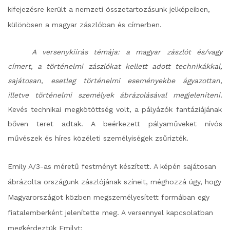
kifejezésre került a nemzeti összetartozásunk jelképeiben,
különösen a magyar zászlóban és címerben.
A versenykiírás témája: a magyar zászlót és/vagy
címert, a történelmi zászlókat kellett adott technikákkal,
sajátosan, esetleg történelmi eseményekbe ágyazottan,
illetve történelmi személyek ábrázolásával megjeleníteni.
Kevés technikai megkötöttség volt, a pályázók fantáziájának
bőven teret adtak. A beérkezett pályaműveket nívós
művészek és híres közéleti személyiségek zsűrizték.
Emily A/3-as méretű festményt készített. A képén sajátosan
ábrázolta országunk zászlójának színeit, méghozzá úgy, hogy
Magyarországot közben megszemélyesített formában egy
fiatalemberként jelenítette meg. A versennyel kapcsolatban
megkérdeztük Emilyt: