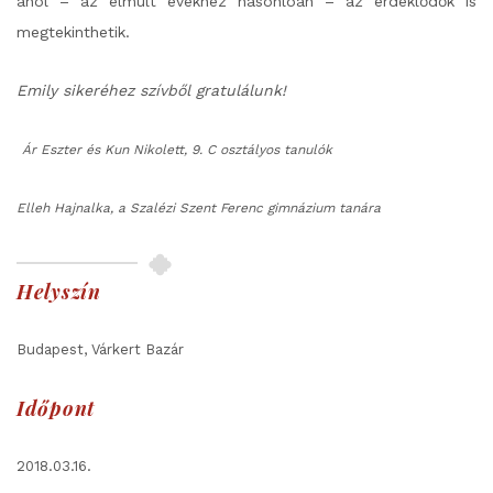
ahol – az elmúlt évekhez hasonlóan – az érdeklődők is
megtekinthetik.
Emily sikeréhez szívből gratulálunk!
Ár Eszter és Kun Nikolett, 9. C osztályos tanulók
Elleh Hajnalka, a Szalézi Szent Ferenc gimnázium tanára
Helyszín
Budapest, Várkert Bazár
Időpont
2018.03.16.