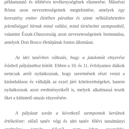
példamutató és többéves tevékenységének elismerése. Másrészt
Róma azon nevezetességeinek megtekintése, amelyek
egy
keresztény ember életében páratlan és szinte nélkülözhetetlen
jelentőséggel bírnak mind vallási, mind történelmi szempontból
,
valamint Észak-Olaszország azon nevezetességeinek bemutatása,
amelyek Don Bosco életútjának fontos állomásai.
Az idei tanévben változás, hogy a jutalomút elnyerése
írásbeli pályázathoz kötött.
Ebben a 10. és 11. évfolyamos diákok
nemcsak arról nyilatkoznak, hogy szeretnének részt venni a
kiránduláson és vállalják az ezzel járó kötelezettségeket, hanem
nyilatkoznak azon eredményeikről is, melyek alkalmassá teszik
őket a kitüntető utazás elnyerésére.
A pályázat során a következő szempontok kerülnek
értékelésre:
előző tanév végi és idei tanév félévi tanulmányi