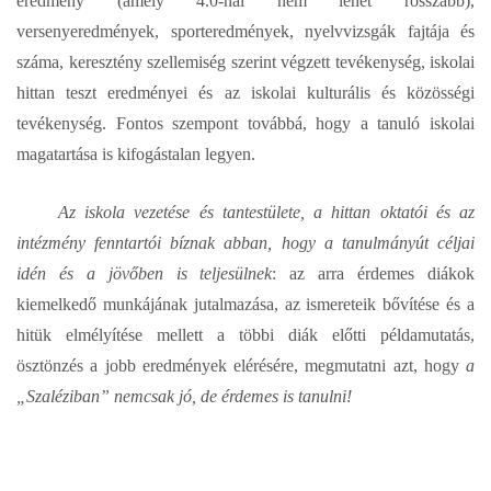
eredmény (amely 4.0-nál nem lehet rosszabb),
versenyeredmények, sporteredmények, nyelvvizsgák fajtája és
száma, keresztény szellemiség szerint végzett tevékenység, iskolai
hittan teszt eredményei és az iskolai kulturális és közösségi
tevékenység. Fontos szempont továbbá, hogy a tanuló iskolai
magatartása is kifogástalan legyen.
Az iskola vezetése és tantestülete, a hittan oktatói és az
intézmény fenntartói bíznak abban, hogy a tanulmányút céljai
idén és a jövőben is teljesülnek
: az arra érdemes diákok
kiemelkedő munkájának jutalmazása, az ismereteik bővítése és a
hitük elmélyítése mellett a többi diák előtti példamutatás,
ösztönzés a jobb eredmények elérésére, megmutatni azt, hogy
a
„Szaléziban” nemcsak jó, de érdemes is tanulni!