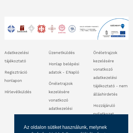
Adatkezelési
Üzenetküldés
Önéletrajzok
tájékoztató
kezelésére
Honlap belépési
vonatkozó
Regisztráció
adatok - ENapló
adatkezelési
honlapon
Önéletrajzok
tájékoztató - nem
Hírlevélküldés
kezelésére
álláshirdetés
vonatkozó
Hozzájáruló
adatkezelési
nyilatkozat
tájékoztató -
fénykép és
álláshirdetés
Az oldalon sütiket használunk, melynek
videofelvétel