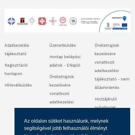
Adatkezelési
Üzenetküldés
Önéletrajzok
tájékoztató
kezelésére
Honlap belépési
vonatkozó
Regisztráció
adatok - ENapló
adatkezelési
honlapon
Önéletrajzok
tájékoztató - nem
Hírlevélküldés
kezelésére
álláshirdetés
vonatkozó
Hozzájáruló
adatkezelési
nyilatkozat
tájékoztató -
fénykép és
álláshirdetés
Az oldalon sütiket használunk, melynek
videofelvétel
segítségével jobb felhasználói élményt
készítéséhez