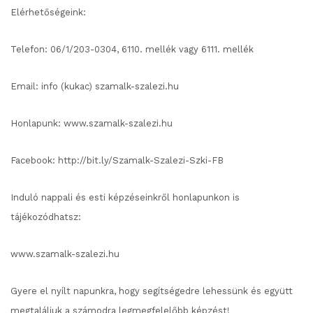
Elérhetőségeink:
Telefon: 06/1/203-0304, 6110. mellék vagy 6111. mellék
Email: info (kukac) szamalk-szalezi.hu
Honlapunk:
www.szamalk-szalezi.hu
Facebook: http://bit.ly/Szamalk-Szalezi-Szki-FB
Induló nappali és esti képzéseinkről honlapunkon is
tájékozódhatsz:
www.szamalk-szalezi.hu
Gyere el nyílt napunkra, hogy segítségedre lehessünk és együtt
megtaláljuk a számodra legmegfelelőbb képzést!