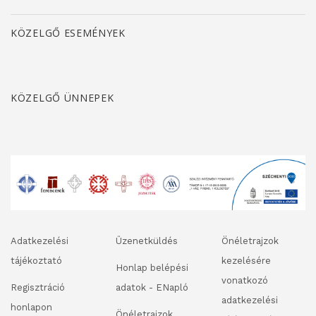
KÖZELGŐ ESEMÉNYEK
KÖZELGŐ ÜNNEPEK
Adatkezelési
Üzenetküldés
Önéletrajzok
tájékoztató
kezelésére
Honlap belépési
vonatkozó
Regisztráció
adatok - ENapló
adatkezelési
honlapon
Önéletrajzok