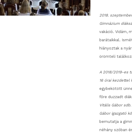
2018. szeptember
Gimnázium diáks
vakáció. Vidám, m
barátaikkal. Ismé
hiányoztak a nyár
örömteli találkoz
A 2018/2019-es t
16 órai kezdettel
egybekötött ünne
főre duzzadt diá
Vitális Gábor sdb.
Gábor igazgató kö
bemutatja a gimn
néhány szóban ér