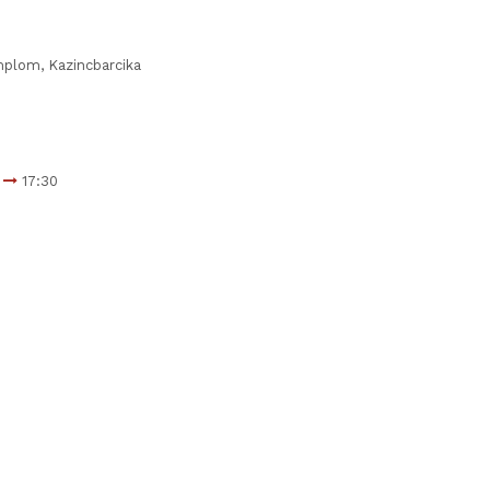
plom, Kazincbarcika
0
17:30