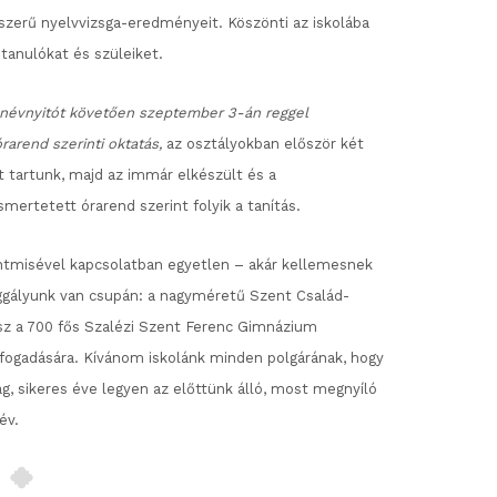
szerű nyelvvizsga-eredményeit. Köszönti az iskolába
tanulókat és szüleiket.
névnyitót követően szeptember 3-án reggel
arend szerinti oktatás,
az osztályokban először két
t tartunk, majd az immár elkészült és a
mertetett órarend szerint folyik a tanítás.
ntmisével kapcsolatban egyetlen – akár kellemesnek
ggályunk van csupán: a nagyméretű Szent Család-
sz a 700 fős Szalézi Szent Ferenc Gimnázium
ogadására. Kívánom iskolánk minden polgárának, hogy
, sikeres éve legyen az előttünk álló, most megnyíló
év.