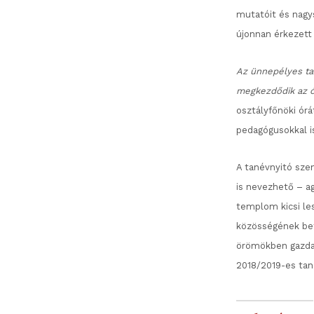
mutatóit és nagy
újonnan érkezett 
Az ünnepélyes ta
megkezdődik az ór
osztályfőnöki órá
pedagógusokkal is
A tanévnyitó sze
is nevezhető – a
templom kicsi le
közösségének bef
örömökben gazdag
2018/2019-es tan