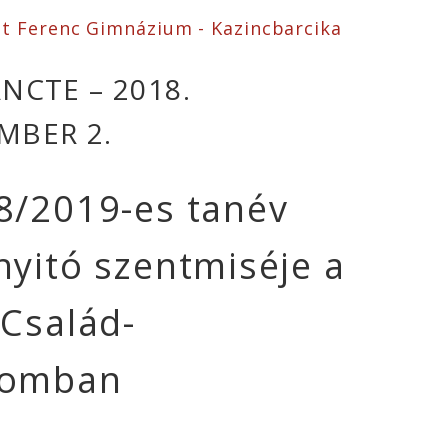
nt Ferenc Gimnázium - Kazincbarcika
NCTE – 2018.
MBER 2.
8/2019-es tanév
nyitó szentmiséje a
 Család-
lomban