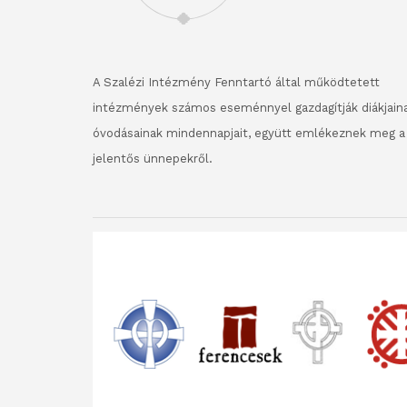
A Szalézi Intézmény Fenntartó által működtetett
intézmények számos eseménnyel gazdagítják diákjaina
óvodásainak mindennapjait, együtt emlékeznek meg a
jelentős ünnepekről.