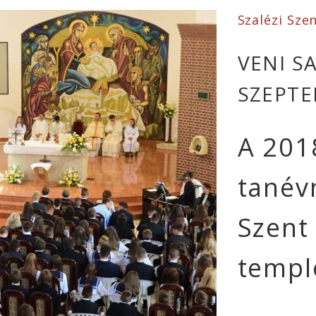
Szalézi Sze
VENI SA
SZEPTE
A 201
tanév
Szent
temp