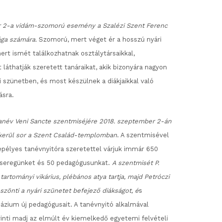
 2-a vidám-szomorú esemény a Szalézi Szent Ferenc
ága számára.
Szomorú, mert véget ér a hosszú nyári
ert ismét találkozhatnak osztálytársaikkal,
t láthatják szeretett tanáraikat, akik bizonyára nagyon
i szünetben, és most készülnek a diákjaikkal való
ásra.
anév Veni Sancte szentmiséjére 2018. szeptember 2-án
 kerül sor a Szent Család-templomban
. A szentmisével
pélyes tanévnyitóra szeretettel várjuk immár 650
kseregünket és 50 pedagógusunkat.
A szentmisét P.
 tartományi vikárius, plébános atya tartja, majd Petróczi
szönti a nyári szünetet befejező diákságot, é
s
ázium új pedagógusait. A tanévnyitó alkalmával
inti madj az elmúlt év kiemelkedő egyetemi felvételi