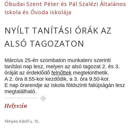
Óbudai Szent Péter és Pál Szalézi Általános
Iskola és Óvoda iskolája
NYÍLT TANÍTÁSI ÓRÁK AZ
ALSÓ TAGOZATON
Március 25-én szombaton munkaterv szerinti
tanítási nap lesz,
melyen az alsó tagozat 2. és 3.
óráját az érdeklődő
felnőttek
megtekinthetik.
A 2. óra 8.55-kor kezdődik, a 3. óra 9.50-kor.
E nap órarendje az iskola
földszinti faliújságán lesz
megtalálható.
Helyszín
Fényes Adolf u. 10.