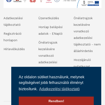
Adatkezelési
Üzenetküldés
Önéletrajzok
tájékoztató
kezelésére
Honlap belépési
vonatkozó
Regisztráció
adatok - ENapló
adatkezelési
honlapon
Önéletrajzok
tájékoztató - nem
Hírlevélküldés
kezelésére
álláshirdetés
vonatkozó
Hozzájáruló
adatkezelési
nyilatkozat
tájékoztató -
fénykép és
álláshirdetés
Az oldalon sütiket használunk, melynek
videofelvétel
segítségével jobb felhasználói élményt
készítéséhez
biztosítunk.
Adatkezelési tájékoztató
Rendben!