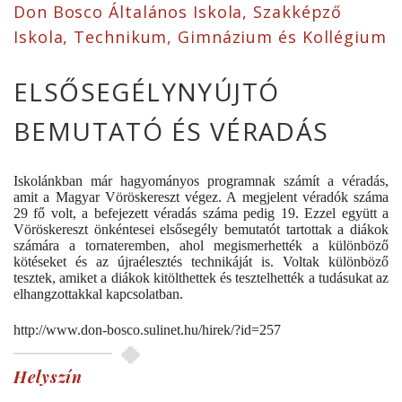
Don Bosco Általános Iskola, Szakképző
Iskola, Technikum, Gimnázium és Kollégium
ELSŐSEGÉLYNYÚJTÓ
BEMUTATÓ ÉS VÉRADÁS
Iskolánkban már hagyományos programnak számít a véradás,
amit a Magyar Vöröskereszt végez. A megjelent véradók száma
29 fő volt, a befejezett véradás száma pedig 19. Ezzel együtt a
Vöröskereszt önkéntesei elsősegély bemutatót tartottak a diákok
számára a tornateremben, ahol megismerhették a különböző
kötéseket és az újraélesztés technikáját is. Voltak különböző
tesztek, amiket a diákok kitölthettek és tesztelhették a tudásukat az
elhangzottakkal kapcsolatban.
http://www.don-bosco.sulinet.hu/hirek/?id=257
Helyszín