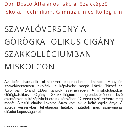
Don Bosco Általános Iskola, Szakképző
Iskola, Technikum, Gimnázium és Kollégium
SZAVALÓVERSENY A
GÖRÖGKATOLIKUS CIGÁNY
SZAKKOLLÉGIUMBAN
MISKOLCON
Az idén harmadik alkalommal megrendezett Lakatos Menyhért
szavalóversenyen iskolánk is képviselte magát Lázók József és
Kolompár Roland 11A-s tanulók személyében. A miskolctapolcai
Görögkatolikus Cigány Szakkollégium megrendezésében lévő
eseményen a középiskolások mezőnyében 12 versenyző mérette meg
magát. A zsűri elnöke Lakatos Anka volt, aki a költő egyik lánya. A
szoros versenyben tehetséges fiatalok mutatták meg színvonalas
előadói képességeiket.