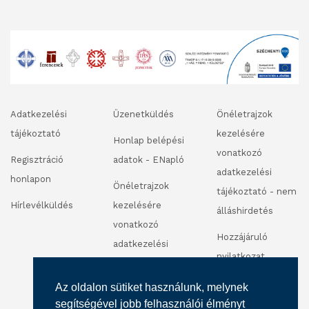
Adatkezelési
Üzenetküldés
Önéletrajzok
tájékoztató
kezelésére
Honlap belépési
vonatkozó
Regisztráció
adatok - ENapló
adatkezelési
honlapon
Önéletrajzok
tájékoztató - nem
Hírlevélküldés
kezelésére
álláshirdetés
vonatkozó
Hozzájáruló
adatkezelési
nyilatkozat
tájékoztató -
fénykép és
álláshirdetés
Az oldalon sütiket használunk, melynek
videofelvétel
segítségével jobb felhasználói élményt