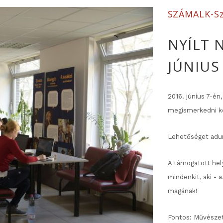
SZÁMALK-Sz
NYÍLT 
JÚNIUS
2016. június 7-én
megismerkedni kép
Lehetőséget adun
A támogatott hel
mindenkit, aki - a
magának!
Fontos: Művészeti