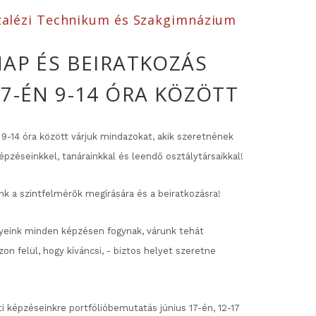
alézi Technikum és Szakgimnázium
NAP ÉS BEIRATKOZÁS
 7-ÉN 9-14 ÓRA KÖZÖTT
, 9-14 óra között várjuk mindazokat, akik szeretnének
zéseinkkel, tanárainkkal és leendő osztálytársaikkal!
k a szintfelmérők megírására és a beiratkozásra!
yeink minden képzésen fogynak, várunk tehát
zon felül, hogy kíváncsi, - biztos helyet szeretne
 képzéseinkre portfólióbemutatás június 17-én, 12-17