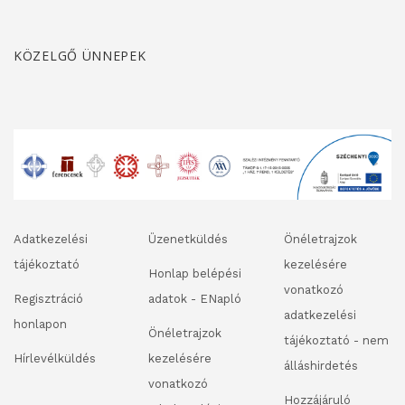
KÖZELGŐ ÜNNEPEK
Adatkezelési
Üzenetküldés
Önéletrajzok
tájékoztató
kezelésére
Honlap belépési
vonatkozó
Regisztráció
adatok - ENapló
adatkezelési
honlapon
Önéletrajzok
tájékoztató - nem
Hírlevélküldés
kezelésére
álláshirdetés
vonatkozó
Hozzájáruló