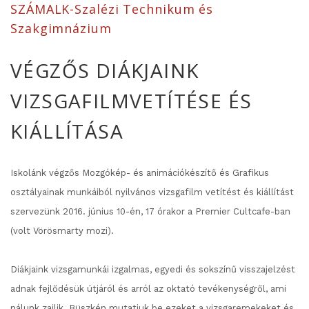
SZÁMALK-Szalézi Technikum és
Szakgimnázium
VÉGZŐS DIÁKJAINK
VIZSGAFILMVETÍTÉSE ÉS
KIÁLLÍTÁSA
Iskolánk végzős Mozgókép- és animációkészítő és Grafikus
osztályainak munkáiból nyilvános vizsgafilm vetítést és kiállítást
szervezünk 2016. június 10-én, 17 órakor a Premier Cultcafe-ban
(volt Vörösmarty mozi).
Diákjaink vizsgamunkái izgalmas, egyedi és sokszínű visszajelzést
adnak fejlődésük útjáról és arról az oktató tevékenységről, ami
nálunk zajlik. Büszkén mutatjuk be ezeket a vizsgaremekeket és