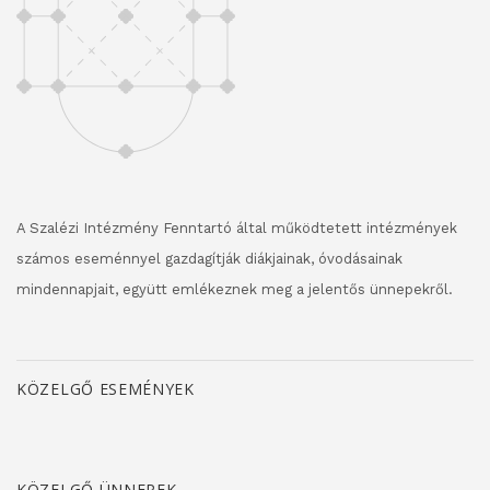
A Szalézi Intézmény Fenntartó által működtetett intézmények
számos eseménnyel gazdagítják diákjainak, óvodásainak
mindennapjait, együtt emlékeznek meg a jelentős ünnepekről.
KÖZELGŐ ESEMÉNYEK
KÖZELGŐ ÜNNEPEK