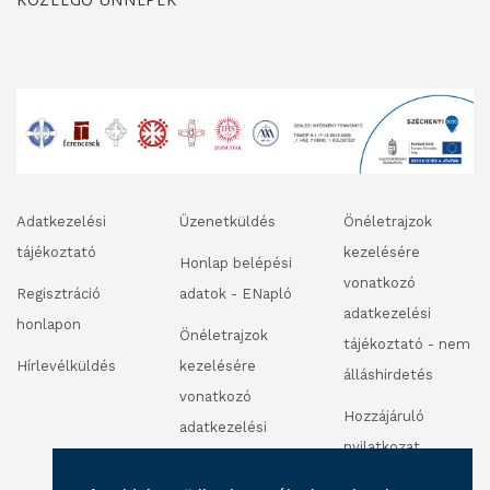
Adatkezelési
Üzenetküldés
Önéletrajzok
tájékoztató
kezelésére
Honlap belépési
vonatkozó
Regisztráció
adatok - ENapló
adatkezelési
honlapon
Önéletrajzok
tájékoztató - nem
Hírlevélküldés
kezelésére
álláshirdetés
vonatkozó
Hozzájáruló
adatkezelési
nyilatkozat
tájékoztató -
fénykép és
álláshirdetés