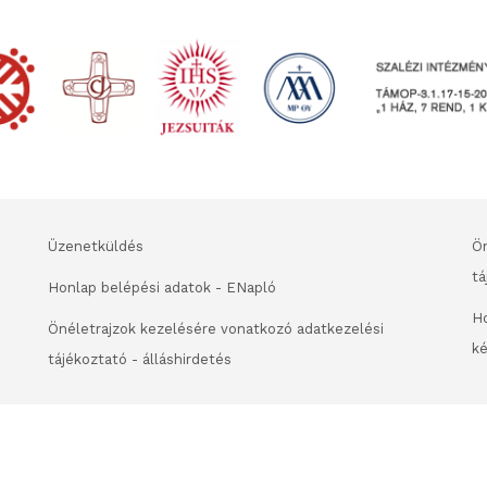
Üzenetküldés
Ön
tá
Honlap belépési adatok - ENapló
Ho
Önéletrajzok kezelésére vonatkozó adatkezelési
ké
tájékoztató - álláshirdetés
© 2016 SZALÉZI INTÉZMÉNY FENNTARTÓ. MINDEN JOG FENNTARTVA.