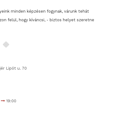
yeink minden képzésen fogynak, várunk tehát
zon felül, hogy kíváncsi, - biztos helyet szeretne
ér Lipót u. 70
0
19:00