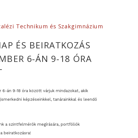
alézi Technikum és Szakgimnázium
NAP ÉS BEIRATKOZÁS
MBER 6-ÁN 9-18 ÓRA
T
6-án 9-18 óra között várjuk mindazokat, akik
smerkedni képzéseinkkel, tanárainkkal és leendő
k a szintfelmérők megírására, portfóliók
a beiratkozásra!