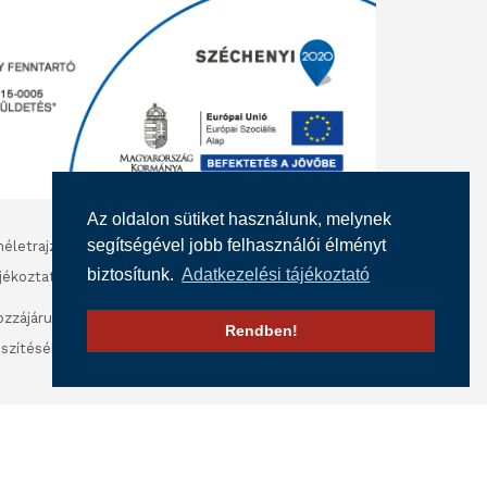
Az oldalon sütiket használunk, melynek
segítségével jobb felhasználói élményt
életrajzok kezelésére vonatkozó adatkezelési
biztosítunk.
Adatkezelési tájékoztató
jékoztató - nem álláshirdetés
zzájáruló nyilatkozat fénykép és videofelvétel
Rendben!
szítéséhez