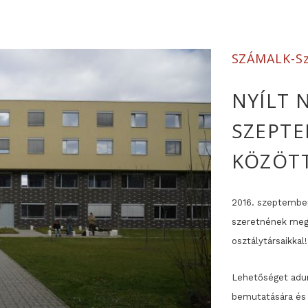
SZÁMALK-Sz
NYÍLT 
SZEPTE
KÖZÖT
2016. szeptember 
szeretnének megi
osztálytársaikkal!
Lehetőséget adun
bemutatására és 