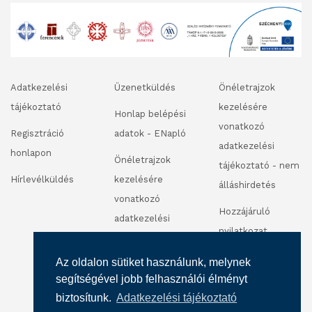
Adatkezelési
Üzenetküldés
Önéletrajzok
tájékoztató
kezelésére
Honlap belépési
vonatkozó
Regisztráció
adatok - ENapló
adatkezelési
honlapon
Önéletrajzok
tájékoztató - nem
Hírlevélküldés
kezelésére
álláshirdetés
vonatkozó
Hozzájáruló
adatkezelési
nyilatkozat
tájékoztató -
fénykép és
álláshirdetés
Az oldalon sütiket használunk, melynek
videofelvétel
segítségével jobb felhasználói élményt
készítéséhez
biztosítunk.
Adatkezelési tájékoztató