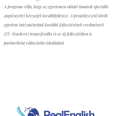
A program célja, hogy az egyetemen oktató tanárok speciális
angol nyelvi készségét továbbfejlessze. A projektvezető török
egyetem intézményünk korábbi fejlesztésének eredményét
(IT-Teachers) transzferálta és az új fejlesztésben is
partnerként választotta iskolánkat.