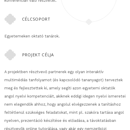
konferencián való részvétel.
CÉLCSOPORT
Egyetemeken oktató tanárok.
PROJEKT CÉLJA
A projektben résztvevő partnerek egy olyan interaktív
multimédiás tanfolyamot (és kapcsolódó tananyagot) terveztek
meg és fejlesztettek ki, amely segíti azon egyetemi oktatók
angol nyelvi kompetenciáit, akiknek eddigi idegen nyelvi ismeretei
nem elegendők ahhoz, hogy angolul elvégezzenek a tanításhoz
feltétlenül szükséges feladatokat, mint pl. szakóra tartása angol
nyelven, prezentáció készítése és előadása, a távoktatásban
résztvevők online tutorálása, vagy akár egy nemzetközi