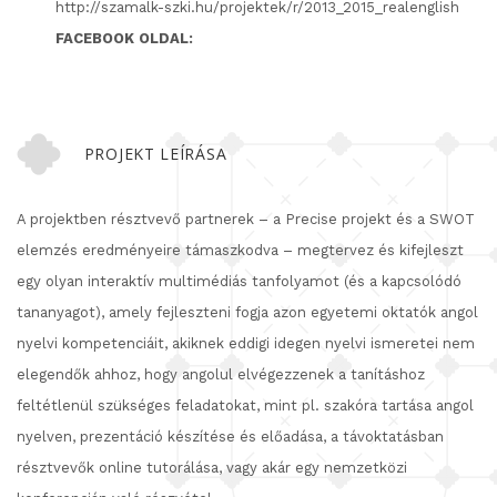
http://szamalk-szki.hu/projektek/r/2013_2015_realenglish
FACEBOOK OLDAL:
PROJEKT LEÍRÁSA
A projektben résztvevő partnerek – a Precise projekt és a SWOT
elemzés eredményeire támaszkodva – megtervez és kifejleszt
egy olyan interaktív multimédiás tanfolyamot (és a kapcsolódó
tananyagot), amely fejleszteni fogja azon egyetemi oktatók angol
nyelvi kompetenciáit, akiknek eddigi idegen nyelvi ismeretei nem
elegendők ahhoz, hogy angolul elvégezzenek a tanításhoz
feltétlenül szükséges feladatokat, mint pl. szakóra tartása angol
nyelven, prezentáció készítése és előadása, a távoktatásban
résztvevők online tutorálása, vagy akár egy nemzetközi