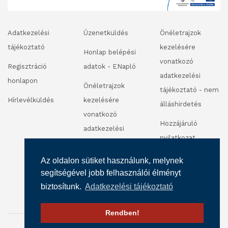
Adatkezelési
Üzenetküldés
Önéletrajzok
tájékoztató
kezelésére
Honlap belépési
vonatkozó
Regisztráció
adatok - ENapló
adatkezelési
honlapon
Önéletrajzok
tájékoztató - nem
Hírlevélküldés
kezelésére
álláshirdetés
vonatkozó
Hozzájáruló
adatkezelési
nyilatkozat
tájékoztató -
fénykép és
álláshirdetés
Az oldalon sütiket használunk, melynek
videofelvétel
segítségével jobb felhasználói élményt
készítéséhez
biztosítunk.
Adatkezelési tájékoztató
Rendben!