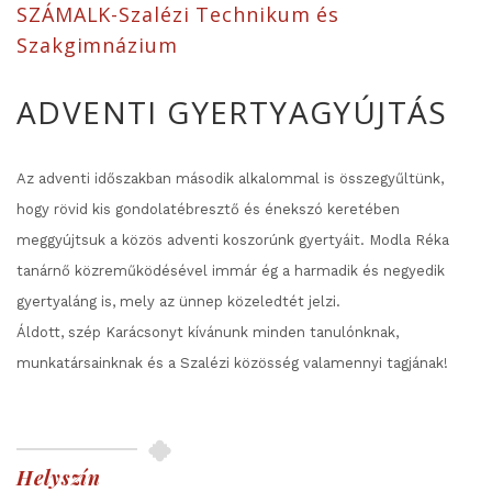
SZÁMALK-Szalézi Technikum és
Szakgimnázium
ADVENTI GYERTYAGYÚJTÁS
Az adventi időszakban második alkalommal is összegyűltünk,
hogy rövid kis gondolatébresztő és énekszó keretében
meggyújtsuk a közös adventi koszorúnk gyertyáit. Modla Réka
tanárnő közreműködésével immár ég a harmadik és negyedik
gyertyaláng is, mely az ünnep közeledtét jelzi.
Áldott, szép Karácsonyt kívánunk minden tanulónknak,
munkatársainknak és a Szalézi közösség valamennyi tagjának!
Helyszín