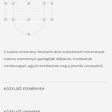
A Szalézi Intézmény Fenntartó által működtetett intézmények
számos eseménnyel gazdagítják diákjainak, óvodásainak
mindennapjait, együtt emlékeznek meg a jelentős ünnepekről.
KÖZELGŐ ESEMÉNYEK
KÖZELGŐ ÜNNEPEK