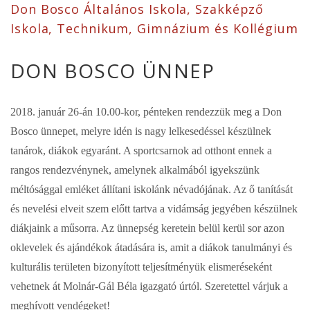
Don Bosco Általános Iskola, Szakképző
Iskola, Technikum, Gimnázium és Kollégium
DON BOSCO ÜNNEP
2018. január 26-án 10.00-kor, pénteken rendezzük meg a Don
Bosco ünnepet, melyre idén is nagy lelkesedéssel készülnek
tanárok, diákok egyaránt. A sportcsarnok ad otthont ennek a
rangos rendezvénynek, amelynek alkalmából igyekszünk
méltósággal emléket állítani iskolánk névadójának. Az ő tanítását
és nevelési elveit szem előtt tartva a vidámság jegyében készülnek
diákjaink a műsorra. Az ünnepség keretein belül kerül sor azon
oklevelek és ajándékok átadására is, amit a diákok tanulmányi és
kulturális területen bizonyított teljesítményük elismeréseként
vehetnek át Molnár-Gál Béla igazgató úrtól. Szeretettel várjuk a
meghívott vendégeket!