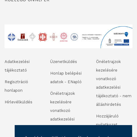
Adatkezelési
Üzenetküldés
Önéletrajzok
tájékoztató
kezelésére
Honlap belépési
vonatkozó
Regisztráció
adatok - ENapló
adatkezelési
honlapon
Önéletrajzok
tájékoztató - nem
Hírlevélküldés
kezelésére
álláshirdetés
vonatkozó
Hozzájáruló
adatkezelési
nyilatkozat
tájékoztató -
fénykép és
álláshirdetés