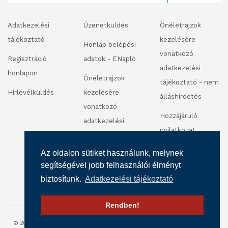
Adatkezelési
Üzenetküldés
Önéletrajzok
tájékoztató
kezelésére
Honlap belépési
vonatkozó
Regisztráció
adatok - ENapló
adatkezelési
honlapon
Önéletrajzok
tájékoztató - nem
Hírlevélküldés
kezelésére
álláshirdetés
vonatkozó
Hozzájáruló
adatkezelési
nyilatkozat
tájékoztató -
fénykép és
álláshirdetés
Az oldalon sütiket használunk, melynek
videofelvétel
segítségével jobb felhasználói élményt
készítéséhez
biztosítunk.
Adatkezelési tájékoztató
Rendben!
© 2016 SZALÉZI INTÉZMÉNY FENNTARTÓ. MINDEN JOG FENNTARTVA.