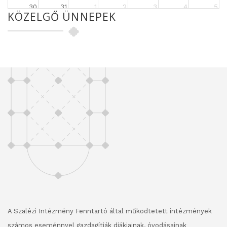
30
31
1
2
3
4
5
KÖZELGŐ ÜNNEPEK
A Szalézi Intézmény Fenntartó által működtetett intézmények
számos eseménnyel gazdagítják diákjainak, óvodásainak